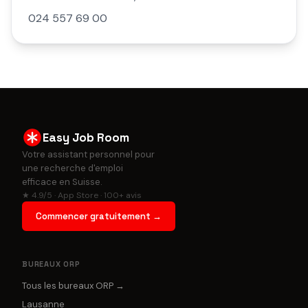
024 557 69 00
Easy Job Room
Votre assistant personnel pour
une recherche d'emploi
efficace en Suisse.
★ 4.9/5 · App Store · 100+ avis
Commencer gratuitement →
BUREAUX ORP
Tous les bureaux ORP →
Lausanne