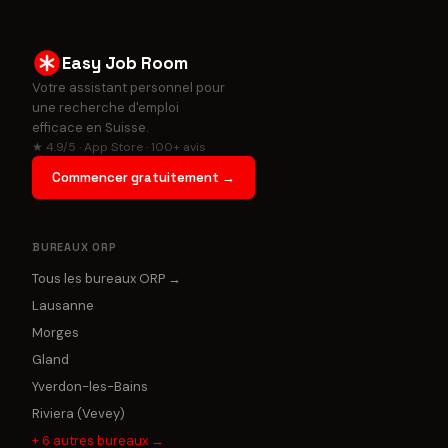
Easy Job Room
Votre assistant personnel pour
une recherche d'emploi
efficace en Suisse.
★ 4.9/5 · App Store · 100+ avis
Commencer gratuitement →
BUREAUX ORP
Tous les bureaux ORP →
Lausanne
Morges
Gland
Yverdon-les-Bains
Riviera (Vevey)
+
6
autres bureaux →